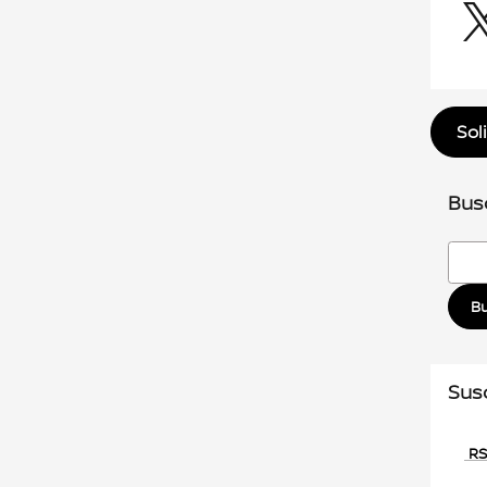
Sol
Bus
Busca
B
Susc
RS