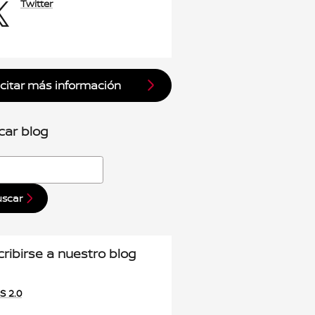
Twitter
icitar más información
car blog
r blog
uscar
ribirse a nuestro blog
S 2.0