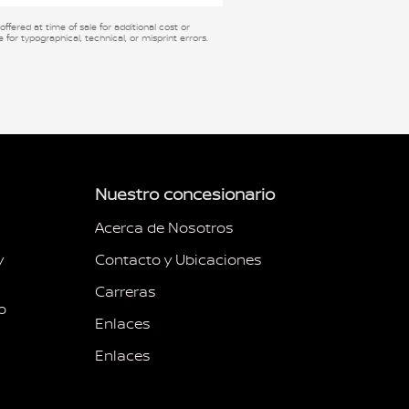
fered at time of sale for additional cost or
 for typographical, technical, or misprint errors.
Nuestro concesionario
Acerca de Nosotros
y
Contacto y Ubicaciones
Carreras
o
Enlaces
Enlaces