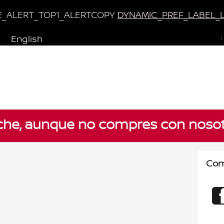
E_ALERT_TOP1_ALERTCOPY
DYNAMIC_PREF_LABEL_
English
:
he, aunque no compres con nosot
Com