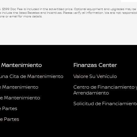
se. $599 Doc Fee is included in the advertised price. Optional equipment and upgrades may be of
 include the listed Rebates and Incentives. Please verify all information. We are not responsible
one or email for more details.
y Mantenimiento
Finanzas Center
una Cita de Mantenimiento
Valore Su Vehículo
e Mantenimiento
Centro de Financiamiento 
Arrendamiento
de Mantenimiento
Solicitud de Financiamient
e Partes
e Partes