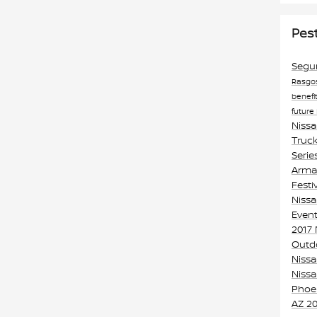
Pes
Segu
Rasgo
benefi
future
Niss
Truck
Serie
Armad
Festi
Nissa
Event
2017
Outd
Niss
Niss
Phoe
AZ
20