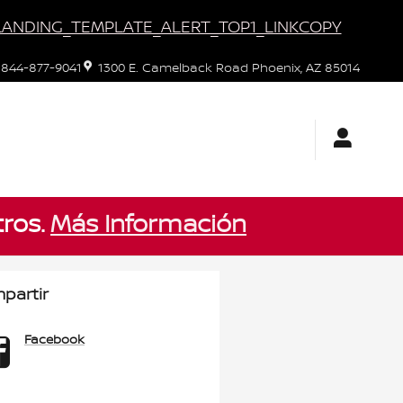
LANDING_TEMPLATE_ALERT_TOP1_LINKCOPY
844-877-9041
1300 E. Camelback Road
Phoenix
,
AZ
85014
ros.
Más Información
partir
Facebook