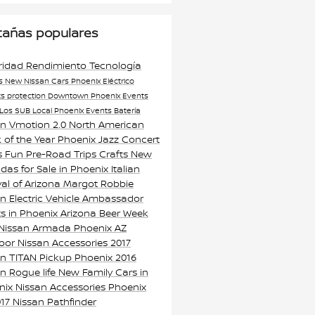
tañas populares
ridad
Rendimiento
Tecnología
s
New Nissan Cars Phoenix
Eléctrico
ts
protection
Downtown Phoenix Events
Los SUB
Local Phoenix Events
Batería
an Vmotion 2.0
North American
 of the Year
Phoenix Jazz Concert
s
Fun Pre-Road Trips Crafts
New
as for Sale in Phoenix
Italian
val of Arizona
Margot Robbie
n Electric Vehicle Ambassador
s in Phoenix
Arizona Beer Week
 Nissan Armada Phoenix AZ
oor Nissan Accessories
2017
an TITAN Pickup Phoenix
2016
an Rogue
life
New Family Cars in
nix
Nissan Accessories Phoenix
17 Nissan Pathfinder