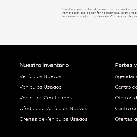
Purchase prices do not include tax, title and licen
removed by the dealer for no additional cost. Prices
Inventory is subject to prior sale. Contact us via ph
Nuestro inventario
Partes 
Vehículos Nuevos
Agendar 
Vehículos Usados
Centro d
Vehículos Certificados
Ofertas 
Ofertas de Vehículos Nuevos
Centro d
Ofertas de Vehículos Usados
Ofertas d